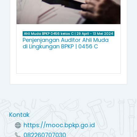
Ahli Muda BPKP 0456 kelas C | 29 April - 13 Mei 2024
Penjenjangan Auditor Ahli Muda
di Lingkungan BPKP | 0456 C
Kontak
https://mooc.bpkp.go.id
082260707030