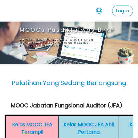
Skip to main content
Log in
MOOCs Pusdiklatwas BPKP
Kembangkan kompetensi & karir Anda
dengan waktu belajar yang fleksibel
menggunakan eLearning
Pelatihan Yang Sedang Berlangsung
MOOC Jabatan Fungsional Auditor (JFA)
Kelas MOOC JFA
Kelas MOOC JFA Ahli
Kel
Terampil
Pertama