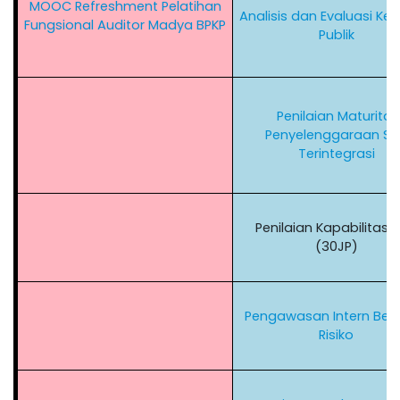
MOOC Refreshment Pelatihan
Analisis dan Evaluasi Keb
Fungsional Auditor Madya BPKP
Publik
Penilaian Maturitas
Penyelenggaraan SP
Terintegrasi
Penilaian Kapabilitas A
(30JP)
Pengawasan Intern Berb
Risiko