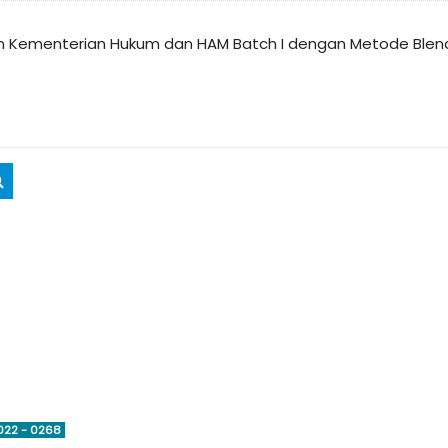
ngan Kementerian Hukum dan HAM Batch I dengan Metode Blen
Cari kursus
022 - 0268