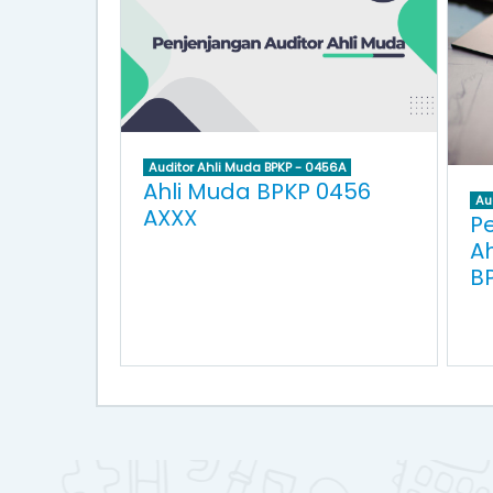
Auditor Ahli Muda BPKP - 0456A
Ahli Muda BPKP 0456
Au
AXXX
P
A
B