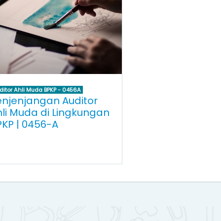
ditor Ahli Muda BPKP - 0456A
enjenjangan Auditor
hli Muda di Lingkungan
PKP | 0456-A